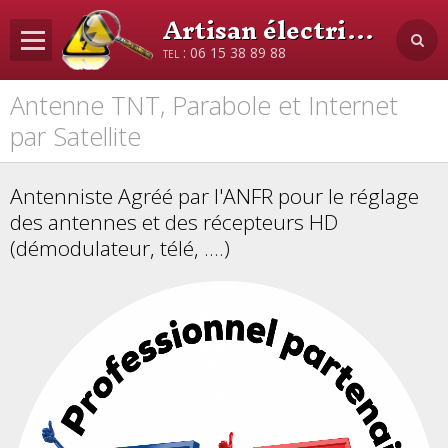
Artisan électricien antenniste
tel : 06 15 38 89 88
Antenne TNT, Parabole et Internet
Accueil
par Satellite
Activités
Bornes de rechage Véhicule éle
Antenniste Agr
é
é
par l'ANFR pour le réglage
des antennes et des récepteurs HD
Antenne
(démodulateur, télé, ....)
Contrôle Électrique
Détecteur de fumée
Thermographie
Recherche de câble
Détecteur d'arc électrique